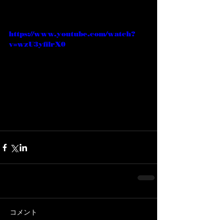
https://www.youtube.com/watch?
v=wzU3yfilrX0
コメント