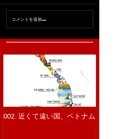
コメントを追加…
002. 近くて遠い国、ベトナム
001. ベト