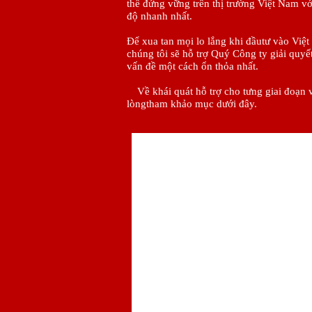
thể đứng vững trên thị trường Việt Nam vớ
độ nhanh nhất.
Để xua tan mọi lo lắng khi đầutư vào Việ
chúng tôi sẽ hỗ trợ Quý Công ty giải quyế
vấn đề một cách ổn thỏa nhất.
Về khái quát hỗ trợ cho tưng giai đoạn 
lòngtham khảo mục dưới đây.