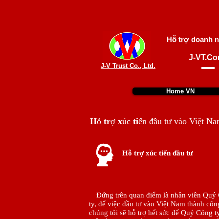
Hỗ trợ doanh n
J-VT.C
J-V Trust Co., Ltd.
Home VN
H
ỗ
tr
ợ
x
úc
ti
ến
đầu tư vào Việt N
Hỗ trợ xúc tiến đầu tư
Đứng trên quan điểm là nhân viên Quý
ty, để việc đầu tư vào Việt Nam thành côn
chúng tôi sẽ hỗ trợ hết sức để Quý Công t