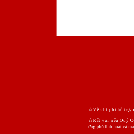
☆V
ề
chi ph
í
h
ỗ
tr
ợ
,
☆R
ấ
t vui n
ếu
Qu
ý
C
ứng phó linh hoạt và ma