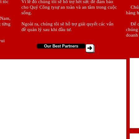
i tốc
Vì lẽ đó chúng tôi sẽ hỗ trợ hết sức để đảm bảo
cho Quý Công tysự an toàn và an tâm trong cuộc
Chúng
sống.
hàng h
t Nam,
t từng
Ngoài ra, chúng tôi sẽ hỗ trợ giải quyết các vấn
Để chọ
đề quản lý sau khi đầu tư.
chúng 
doanh
vui
Our Best Partners