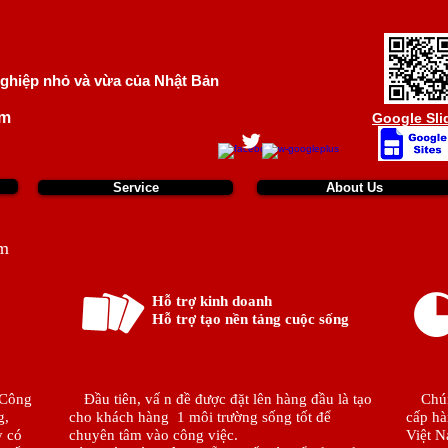
ghiệp nhỏ và vừa của Nhật Bản
om
Google Sli
About U
Service
About Us
am
Hỗ trợ kinh doanh
Hỗ trợ tạo nền tảng cuộc sống
 Công
Đầu tiên, vấ n đề được đặt lên hàng đầu là tạo
Chúng 
g,
cho khách hàng 1 môi trường sống tốt để
cấp h
y có
chuyên tâm vào công việc.
Việt N