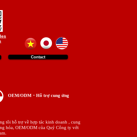
des
s
Contact
OEM/ODM・H
ỗ
tr
ợ
cung
ứn
g
tôi hỗ trợ về hợp tác kinh doanh , cung
àng hóa, OEM/ODM của Quý Công ty với
am.