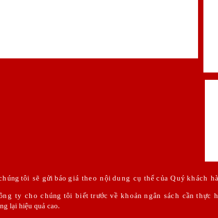
 ch
úng
t
ô
i s
ẽ
g
ửi
b
áo
gi
á
theo n
ội
dung c
ụ
th
ể
c
ủa
Qu
ý
kh
á
ch h
ô
ng ty cho ch
úng
t
ô
i bi
ết
tr
ước
v
ề
kho
ản
ng
â
n s
á
ch c
ần
th
ự
c h
ng lại hiệu quả cao.