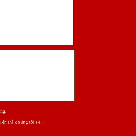
àng
.
i
ện
th
ì
ch
úng
t
ôi
s
ẽ