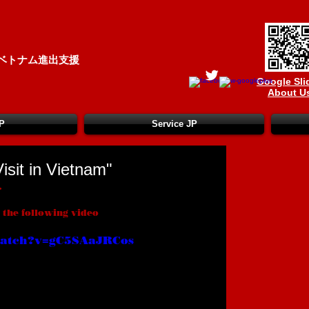
ベトナム進出支援
Google Sli
About U
P
Service JP
isit in Vietnam"
.
n the following video
watch?v=gC5SAaJRCos