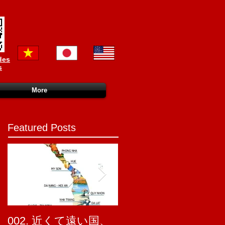
des
s
More
Featured Posts
002. 近くて遠い国、
001. ベトナム かわ