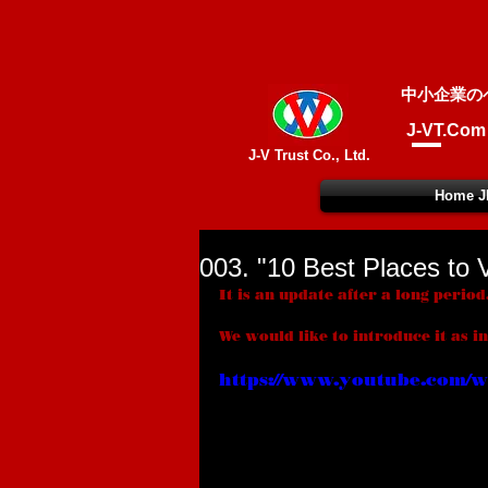
中小企業の
J-VT.Com
J-V Trust Co., Ltd.
Home J
003. "10 Best Places to V
It is an update after a long period
We would like to introduce it as i
https://www.youtube.com/