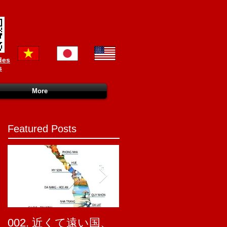
des
s
More
Featured Posts
002. 近くて遠い国、
001. ベトナム かわ