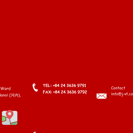
TEL
: +84 24 3636 9791
Contact
y Ward
FAX: +84 24 3636 9792
info@j-vt.c
Hanoi (河内),