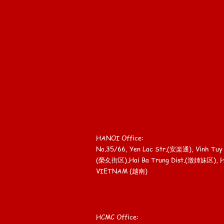
HANOI Office:
No.35/66, Yen Lac Str.(安楽通), Vinh Tu
(榮夊街区),
Hai Ba Trung Dist.(澂姉妹区), 
VIETNAM (越南)
HCMC Office: