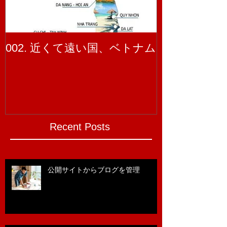
002. 近くて遠い国、ベトナム
001. ベト
Recent Posts
公開サイトからブログを管理